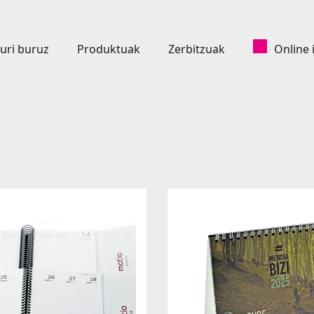
uri buruz
Produktuak
Zerbitzuak
Online 