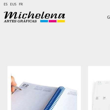
ES
EUS
FR
G