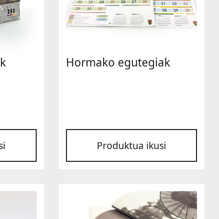
k
Hormako egutegiak
si
Produktua ikusi