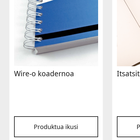
Wire-o koadernoa
Itsats
Produktua ikusi
P