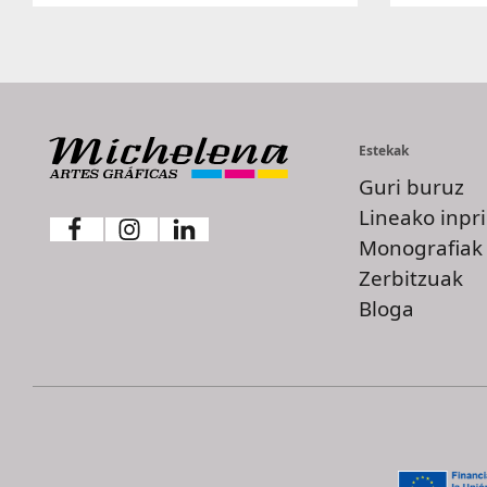
Estekak
Guri buruz
Lineako inpr
Monografiak
Zerbitzuak
Bloga