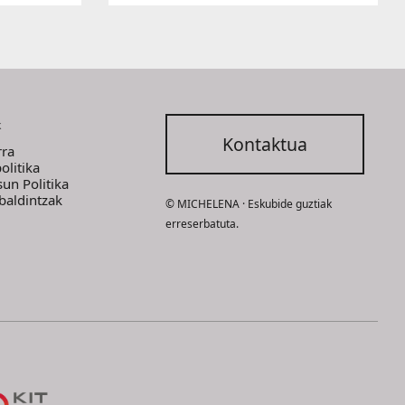
k
Kontaktua
rra
olitika
sun Politika
 baldintzak
© MICHELENA · Eskubide guztiak
erreserbatuta.