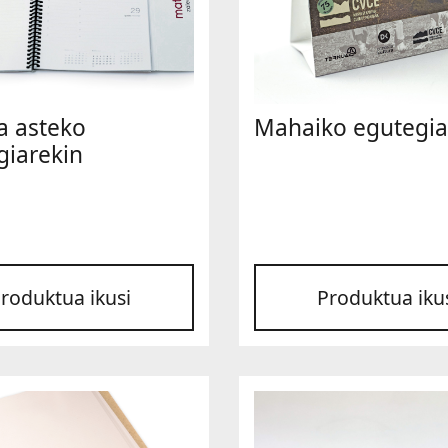
 asteko
Mahaiko egutegia
giarekin
roduktua ikusi
Produktua iku