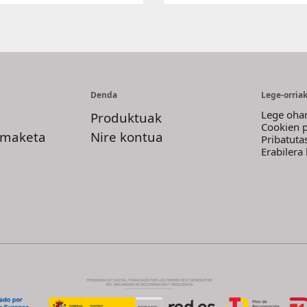
Denda
Lege-orria
Lege oha
Produktuak
Cookien p
imaketa
Nire kontua
Pribatuta
Erabilera