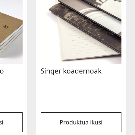
ko
Singer koadernoak
si
Produktua ikusi