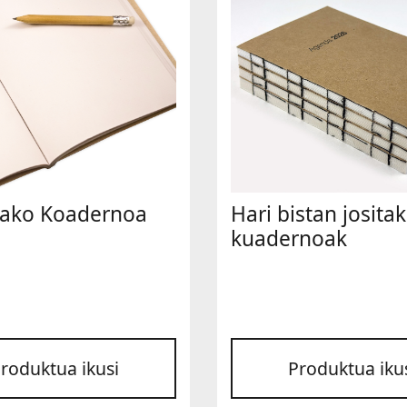
itako Koadernoa
Hari bistan josita
kuadernoak
roduktua ikusi
Produktua iku