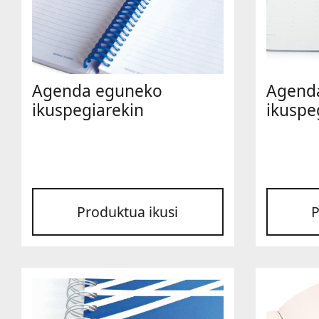
Agenda eguneko
Agenda
ikuspegiarekin
ikuspe
Produktua ikusi
P