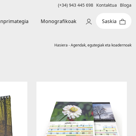
(+34) 943 445 698
Kontaktua
Bloga
Monografikoak
inprimategia
Hasiera
-
Agendak, egutegiak eta koadernoak