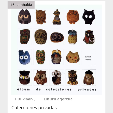
15. zenbakia
PDF doan
Liburu agortua
Colecciones privadas