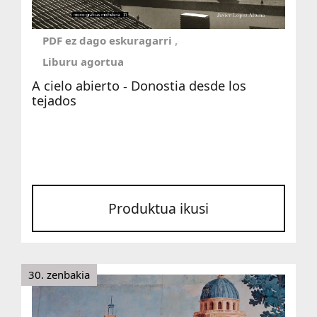
PDF ez dago eskuragarri
Liburu agortua
A cielo abierto - Donostia desde los
tejados
Produktua ikusi
30. zenbakia