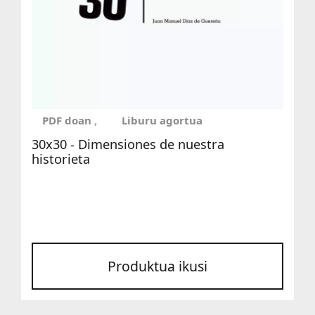
PDF doan
Liburu agortua
30x30 - Dimensiones de nuestra
historieta
Produktua ikusi