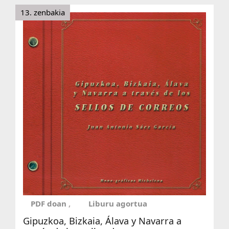
13. zenbakia
PDF doan
Liburu agortua
Gipuzkoa, Bizkaia, Álava y Navarra a