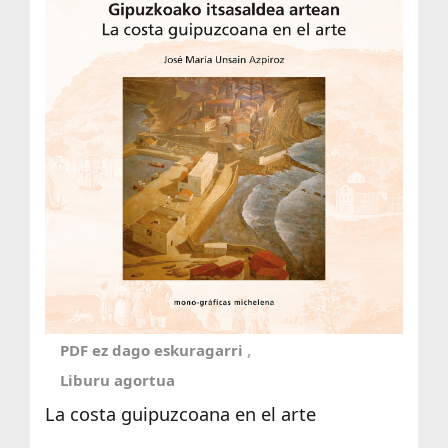
PDF ez dago eskuragarri
Liburu agortua
La costa guipuzcoana en el arte