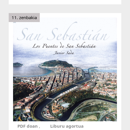
11. zenbakia
PDF doan
Liburu agortua