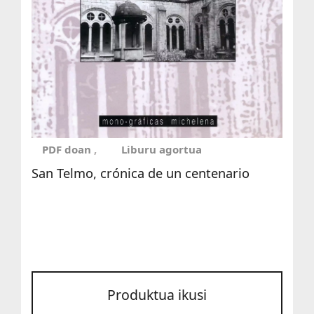
PDF doan
Liburu agortua
San Telmo, crónica de un centenario
Produktua ikusi