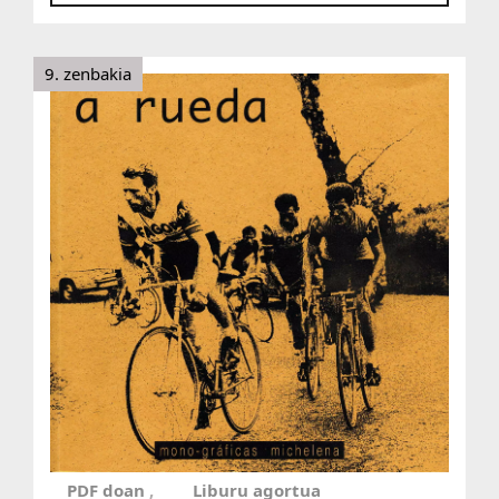
9. zenbakia
PDF doan
Liburu agortua