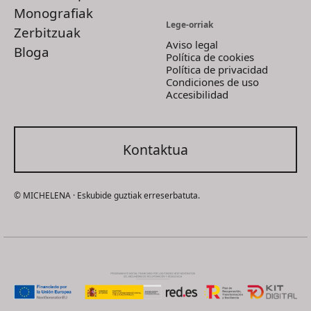
Monografiak
Lege-orriak
Zerbitzuak
Aviso legal
Bloga
Política de cookies
Política de privacidad
Condiciones de uso
Accesibilidad
Kontaktua
© MICHELENA · Eskubide guztiak erreserbatuta.