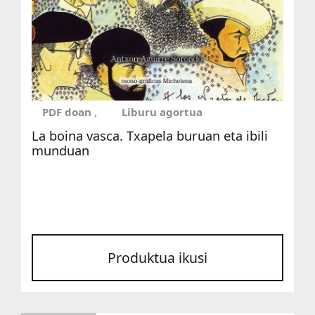
PDF doan
Liburu agortua
La boina vasca. Txapela buruan eta ibili
munduan
Produktua ikusi