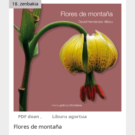
18. zenbakia
PDF doan
Liburu agortua
Flores de montaña