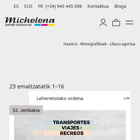
ES
EUS
FR
(+34) 943 445 698
Kontaktua
Bloga
Hasiera
-
Monografikoak
-
Liburu agortua
23 emaitzatatik 1–16
32. zenbakia