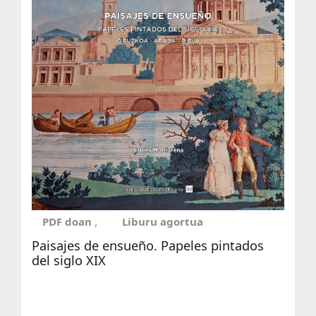
PDF doan
Liburu agortua
Paisajes de ensueño. Papeles pintados
del siglo XIX