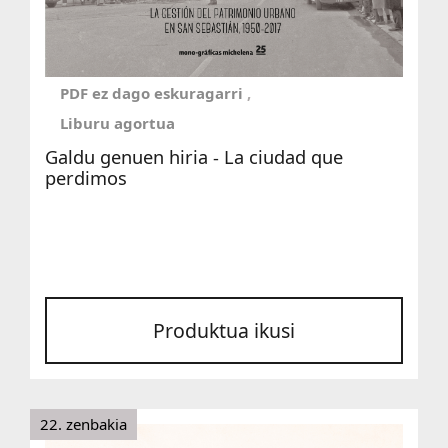
PDF ez dago eskuragarri
Liburu agortua
Galdu genuen hiria - La ciudad que
perdimos
Produktua ikusi
22. zenbakia