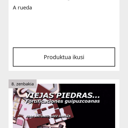
A rueda
Produktua ikusi
8. zenbakia