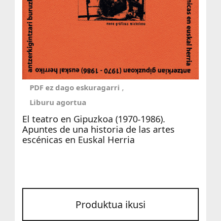
PDF ez dago eskuragarri
Liburu agortua
El teatro en Gipuzkoa (1970-1986).
Apuntes de una historia de las artes
escénicas en Euskal Herria
Produktua ikusi