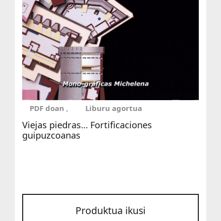
PDF doan
Liburu agortua
Viejas piedras… Fortificaciones
guipuzcoanas
Produktua ikusi