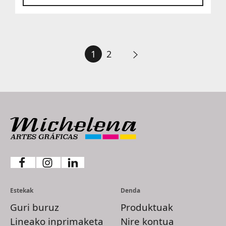
1
2
Estekak
Denda
Guri buruz
Produktuak
Lineako inprimaketa
Nire kontua