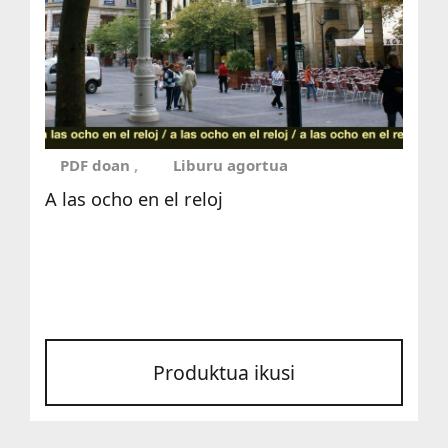
PDF doan
Liburu agortua
A las ocho en el reloj
Produktua ikusi