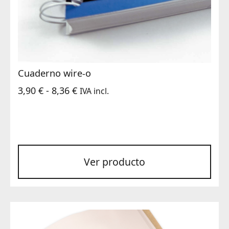
Cuaderno wire-o
Rango
3,90
€
-
8,36
€
IVA incl.
de
precios:
desde
3,90 €
Ver producto
hasta
8,36 €