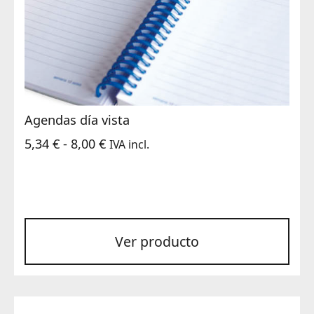
Agendas día vista
Rango
5,34
€
-
8,00
€
IVA incl.
de
precios:
desde
5,34 €
Ver producto
hasta
8,00 €