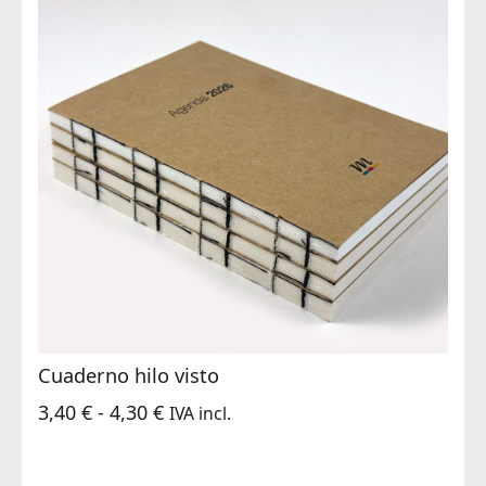
Cuaderno hilo visto
Rango
3,40
€
-
4,30
€
IVA incl.
de
precios: