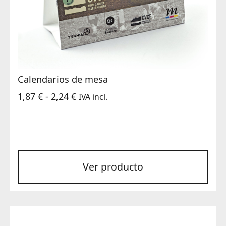
Calendarios de mesa
Rango
1,87
€
-
2,24
€
IVA incl.
de
precios:
desde
1,87 €
Ver producto
hasta
2,24 €