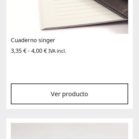
Cuaderno singer
Rango
3,35
€
-
4,00
€
IVA incl.
de
precios:
desde
3,35 €
Ver producto
hasta
4,00 €