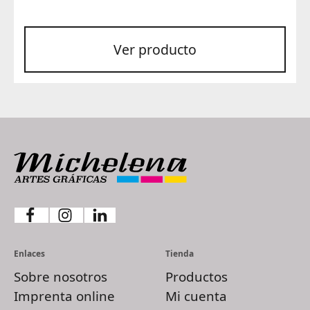
desde
3,40 €
Ver producto
hasta
4,30 €
Enlaces
Tienda
Sobre nosotros
Productos
Imprenta online
Mi cuenta