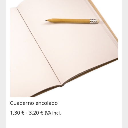
Cuaderno encolado
Rango
1,30
€
-
3,20
€
IVA incl.
de