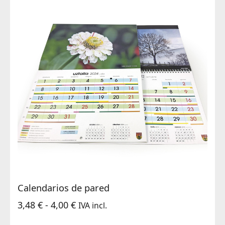
Calendarios de pared
Rango
3,48
€
-
4,00
€
IVA incl.
de