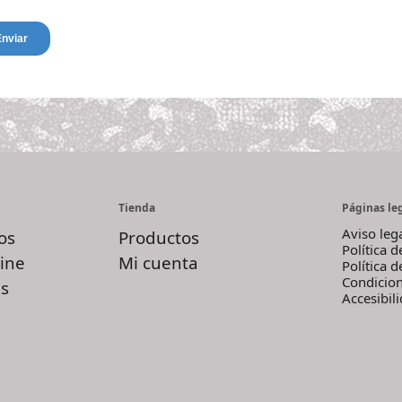
Tienda
Páginas le
Aviso leg
os
Productos
Política 
ine
Mi cuenta
Política 
Condicio
s
Accesibil