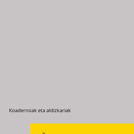
Koadernoak eta aldizkariak