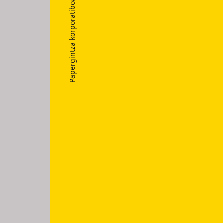
Papergintza korporatiboa