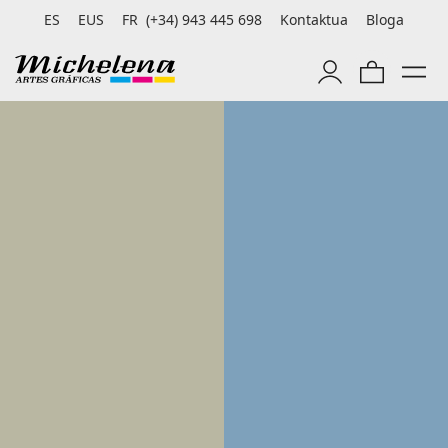
ES
EUS
FR
(+34) 943 445 698
Kontaktua
Bloga