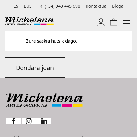
ES
EUS
FR
(+34) 943 445 698
Kontaktua
Bloga
Zure saskia hutsik dago.
Dendara joan