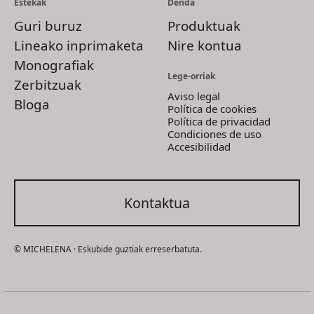
Estekak
Denda
Guri buruz
Produktuak
Lineako inprimaketa
Nire kontua
Monografiak
Lege-orriak
Zerbitzuak
Aviso legal
Bloga
Política de cookies
Política de privacidad
Condiciones de uso
Accesibilidad
Kontaktua
© MICHELENA · Eskubide guztiak erreserbatuta.