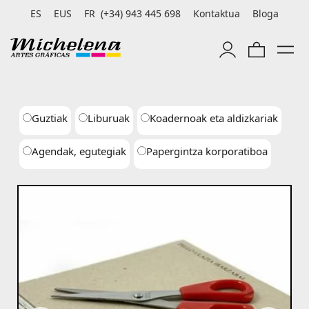
ES
EUS
FR
(+34) 943 445 698
Kontaktua
Bloga
Guztiak
Liburuak
Koadernoak eta aldizkariak
Agendak, egutegiak
Papergintza korporatiboa