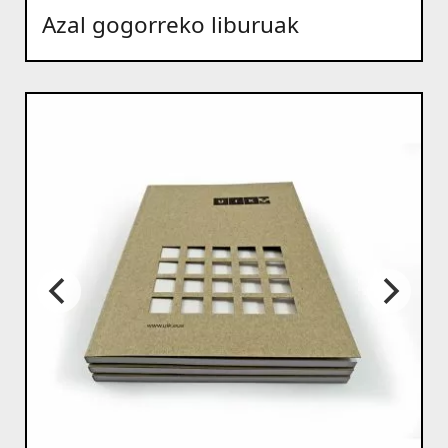
Azal gogorreko liburuak