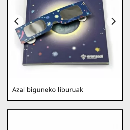
Azal biguneko liburuak