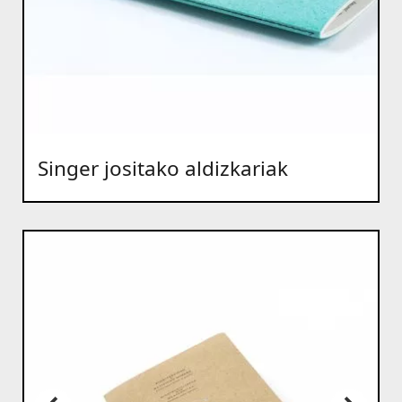
Singer jositako aldizkariak