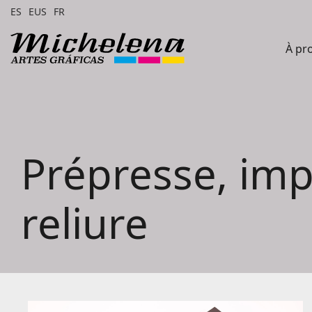
ES
EUS
FR
À pr
Prépresse, imp
reliure