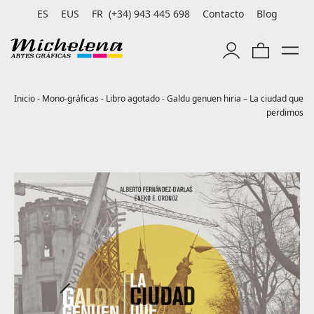
ES
EUS
FR
(+34) 943 445 698
Contacto
Blog
Inicio
-
Mono-gráficas
-
Libro agotado
-
Galdu genuen hiria – La ciudad que
perdimos