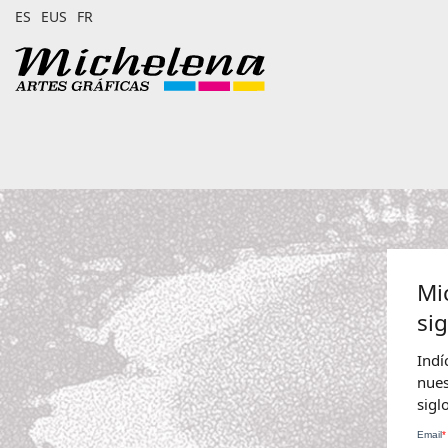
ES
EUS
FR
Mi
si
Indí
nues
sigl