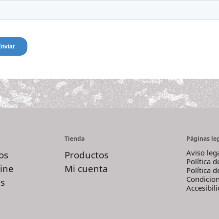
Tienda
Páginas le
Aviso leg
os
Productos
Política 
ine
Mi cuenta
Política 
Condicio
s
Accesibil