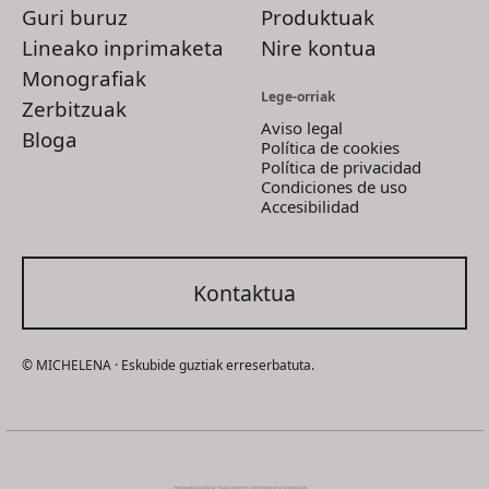
Guri buruz
Produktuak
Lineako inprimaketa
Nire kontua
Monografiak
Lege-orriak
Zerbitzuak
Aviso legal
Bloga
Política de cookies
Política de privacidad
Condiciones de uso
Accesibilidad
Kontaktua
© MICHELENA · Eskubide guztiak erreserbatuta.