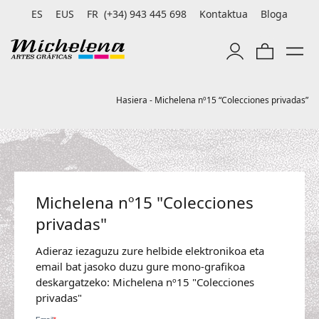
ES
EUS
FR
(+34) 943 445 698
Kontaktua
Bloga
Hasiera
-
Michelena nº15 “Colecciones privadas”
Michelena nº15 "Colecciones
privadas"
Adieraz iezaguzu zure helbide elektronikoa eta
email bat jasoko duzu gure mono-grafikoa
deskargatzeko: Michelena nº15 "Colecciones
privadas"