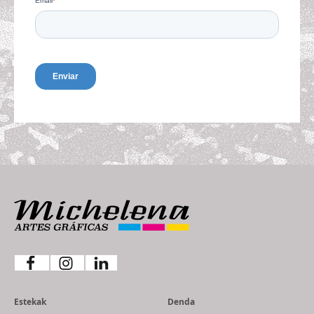
Estekak
Denda