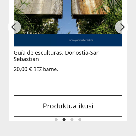
Guía de esculturas. Donostia-San
Sebastián
20,00
€
BEZ barne.
Produktua ikusi