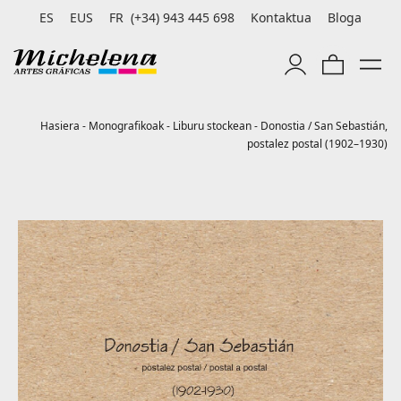
ES
EUS
FR
(+34) 943 445 698
Kontaktua
Bloga
Hasiera
-
Monografikoak
-
Liburu stockean
-
Donostia / San Sebastián,
postalez postal (1902–1930)