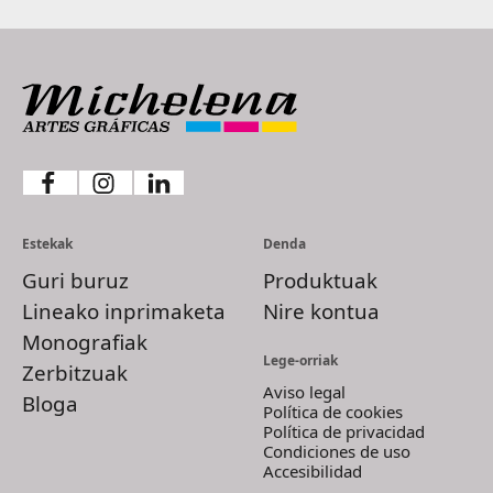
Estekak
Denda
Guri buruz
Produktuak
Lineako inprimaketa
Nire kontua
Monografiak
Lege-orriak
Zerbitzuak
Aviso legal
Bloga
Política de cookies
Política de privacidad
Condiciones de uso
Accesibilidad