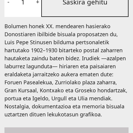
Saskira gehitu
Donostia
/
San
Bolumen honek XX. mendearen hasierako
Sebastián,
Donostiaren ibilbide bisuala proposatzen du,
postalez
Luis Pepe Stinusen bilduma pertsonaletik
hartutako 1902–1930 bitarteko postal zaharren
postal
hautaketa zaindu baten bidez. Irudiek —azalpen
(1902–
laburrez lagunduta— hiriaren eta paisaiaren
1930)
eraldaketa jarraitzeko aukera ematen dute:
kopurua
Foruen Pasealekua, Zurriolako plaza zaharra,
Gran Kursaal, Kontxako eta Groseko hondartzak,
portua eta Igeldo, Urgull eta Ulia mendiak.
Nostalgia, dokumentazioa eta memoria bisuala
uztartzen dituen lekukotasun grafikoa.