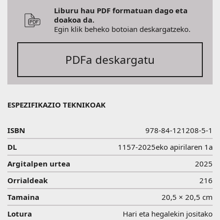
Liburu hau PDF formatuan dago eta
doakoa da.
Egin klik beheko botoian deskargatzeko.
PDFa deskargatu
ESPEZIFIKAZIO TEKNIKOAK
ISBN
978-84-121208-5-1
DL
1157-2025eko apirilaren 1a
Argitalpen urtea
2025
Orrialdeak
216
Tamaina
20,5 × 20,5 cm
Lotura
Hari eta hegalekin jositako