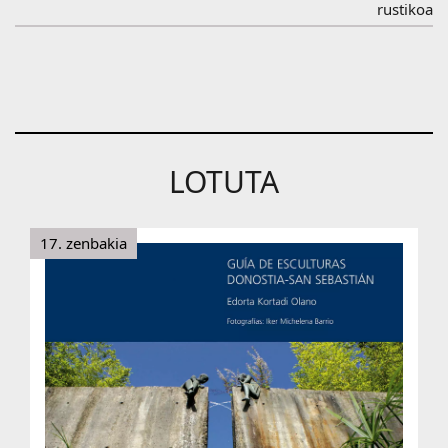
rustikoa
LOTUTA
17. zenbakia