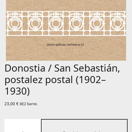
Donostia / San Sebastián,
postalez postal (1902–
1930)
23,00
€
BEZ barne.