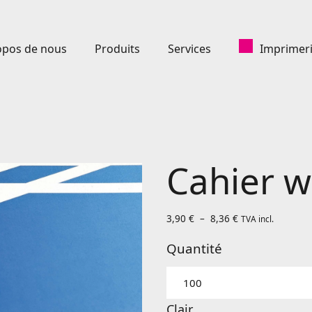
opos de nous
Produits
Services
Imprimeri
Cahier w
Plage
3,90
€
–
8,36
€
TVA incl.
de
prix :
3,90 €
Quantité
à
8,36 €
Clair