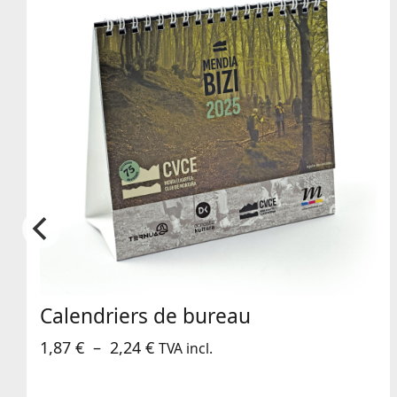
Calendriers de bureau
Plage
1,87
€
–
2,24
€
TVA incl.
de