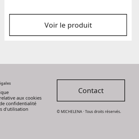
prix :
5,34 €
à
Voir le produit
8,00 €
égales
Contact
dique
 relative aux cookies
de confidentialité
 d'utilisation
© MICHELENA · Tous droits réservés.