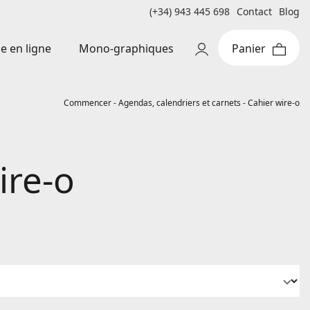
(+34) 943 445 698
Contact
Blog
Mono-graphiques
e en ligne
Commencer
-
Agendas, calendriers et carnets
-
Cahier wire-o
ire-o