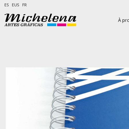
ES
EUS
FR
À pr