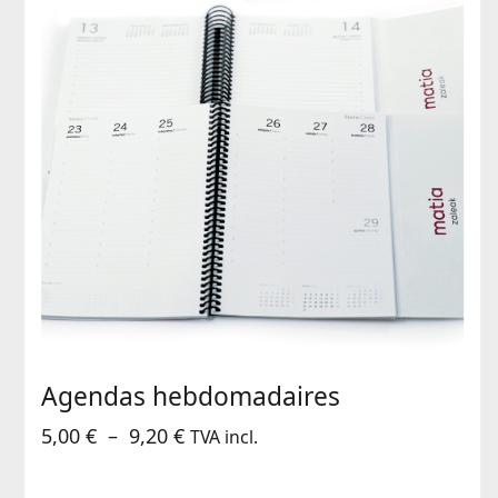
Agendas hebdomadaires
Plage
5,00
€
–
9,20
€
TVA incl.
de