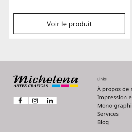
prix :
1,87 €
à
Voir le produit
2,24 €
Links
À propos de 
Impression e
Mono-graphi
Services
Blog