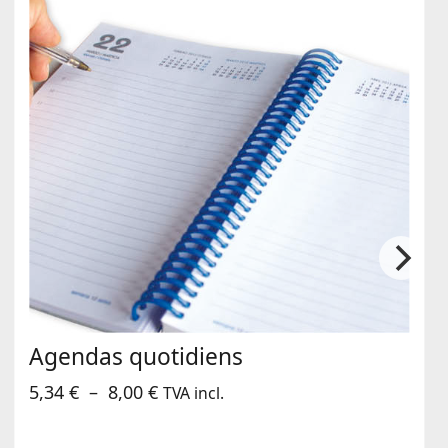
Agendas quotidiens
Plage
5,34
€
–
8,00
€
TVA incl.
de