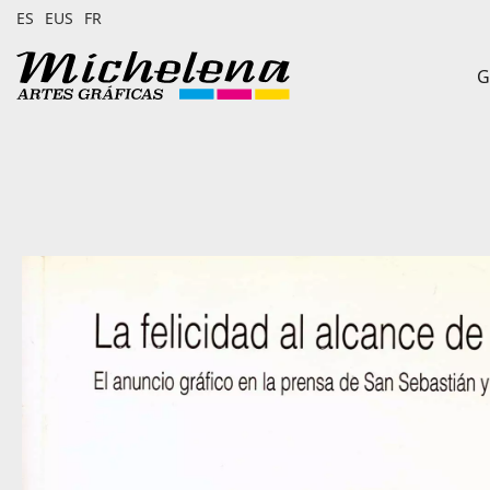
ES
EUS
FR
G