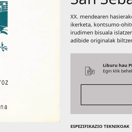
XX. mendearen hasierako
ikerketa, kontsumo-ohit
irudimen bisuala islatze
adibide originalak biltze
Liburu hau P
Egin klik beh
ESPEZIFIKAZIO TEKNIKOAK