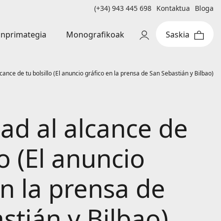
(+34) 943 445 698
Kontaktua
Bloga
Monografikoak
inprimategia
alcance de tu bolsillo (El anuncio gráfico en la prensa de San Sebastián y Bilbao)
dad al alcance de
lo (El anuncio
en la prensa de
stián y Bilbao)