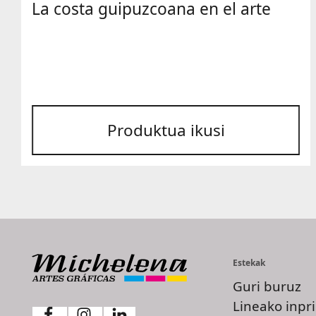
La costa guipuzcoana en el arte
Produktua ikusi
Estekak
Guri buruz
Lineako inpr