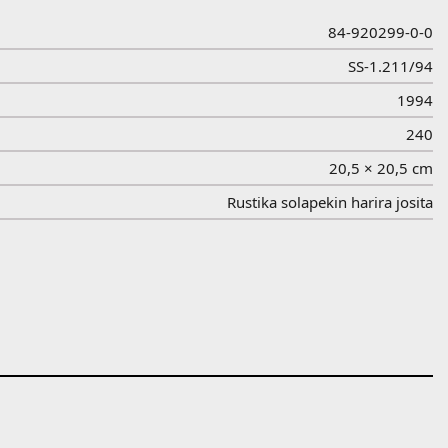
84-920299-0-0
SS-1.211/94
1994
240
20,5 × 20,5 cm
Rustika solapekin harira josita