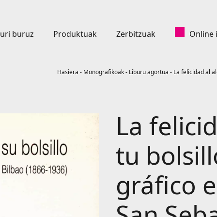
uri buruz
Produktuak
Zerbitzuak
Online 
Hasiera
-
Monografikoak
-
Liburu agortua
-
La felicidad al 
La felici
tu bolsil
gráfico 
San Seba