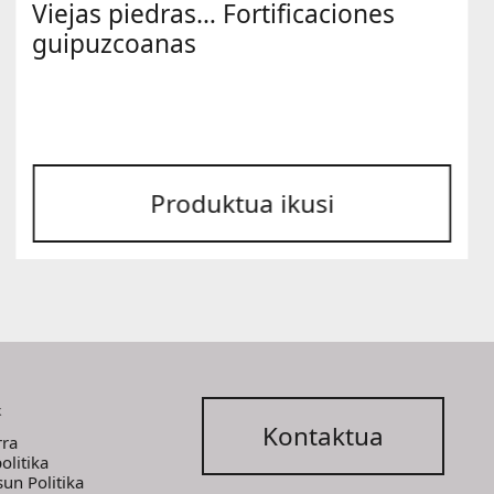
Viejas piedras… Fortificaciones
guipuzcoanas
Produktua ikusi
k
Kontaktua
rra
olitika
sun Politika