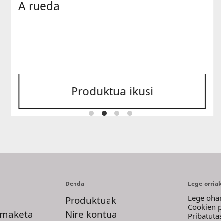
A rueda
Produktua ikusi
Denda
Lege-orria
Lege oha
Produktuak
Cookien p
imaketa
Nire kontua
Pribatuta