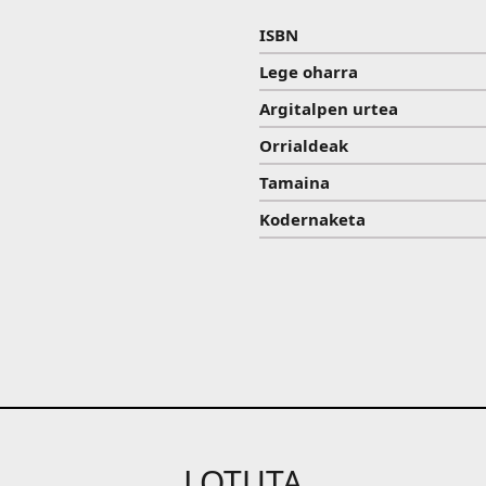
ISBN
Lege oharra
Argitalpen urtea
Orrialdeak
Tamaina
Kodernaketa
LOTUTA