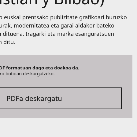
 euskal prentsako publizitate grafikoari buruzko
urak, modernitatea eta garai aldakor bateko
n dituena. Iragarki eta marka esanguratsuen
n ditu.
DF formatuan dago eta doakoa da.
eko botoian deskargatzeko.
PDFa deskargatu