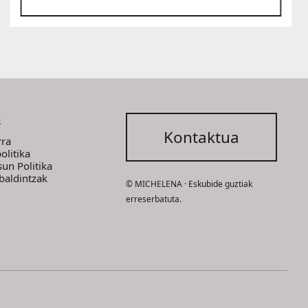
k
Kontaktua
rra
olitika
sun Politika
 baldintzak
© MICHELENA · Eskubide guztiak
erreserbatuta.