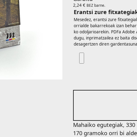
2,24
€
BEZ barne.
Erantsi zure fitxategia
Mesedez, erantsi zure fitxategi
orrialde bakarrekoak izan beh
ko odoljarioarekin. PDFa Adobe 
dugu, inprimatzailea ez baita di
desagertzen diren gardentasuna
Mahaiko egutegiak, 330 
170 gramoko orri bi alde