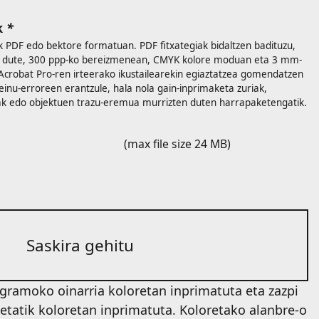
k
*
ak PDF edo bektore formatuan. PDF fitxategiak bidaltzen badituzu,
ar dute, 300 ppp-ko bereizmenean, CMYK kolore moduan eta 3 mm-
Acrobat Pro-ren irteerako ikustailearekin egiaztatzea gomendatzen
seinu-erroreen erantzule, hala nola gain-inprimaketa zuriak,
k edo objektuen trazu-eremua murrizten duten harrapaketengatik.
(max file size 24 MB)
Saskira gehitu
gramoko oinarria koloretan inprimatuta eta zazpi
etatik koloretan inprimatuta. Koloretako alanbre-o