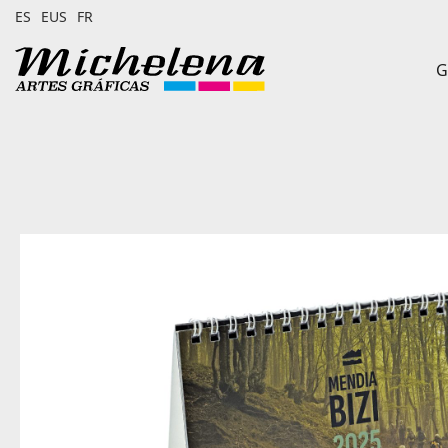
ES
EUS
FR
G