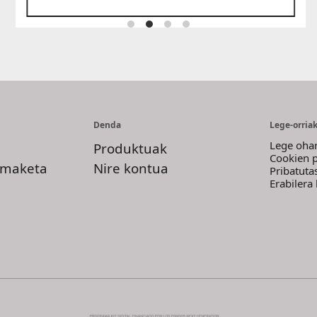
Denda
Lege-orria
Lege oha
Produktuak
Cookien p
imaketa
Nire kontua
Pribatuta
Erabilera