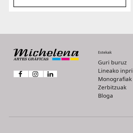
Estekak
Guri buruz
Lineako inpr
Monografiak
Zerbitzuak
Bloga