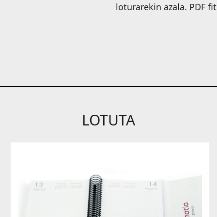
loturarekin azala. PDF fi
LOTUTA