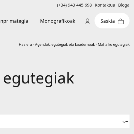
(+34) 943 445 698
Kontaktua
Bloga
Monografikoak
inprimategia
Hasiera
-
Agendak, egutegiak eta koadernoak
-
Mahaiko egutegiak
 egutegiak