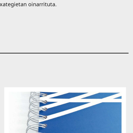
txategietan oinarrituta.