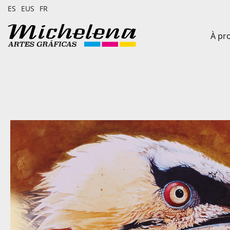
ES
EUS
FR
À pr