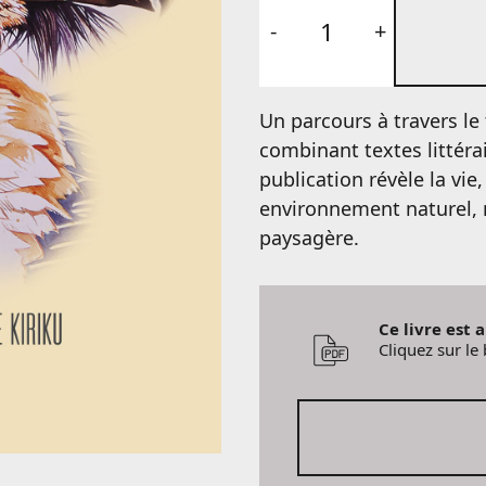
Aralar
"La
mirada
Un parcours à travers le t
de
combinant textes littéra
Kiriku"
publication révèle la vie,
environnement naturel, m
quantity
paysagère.
Ce livre est 
Cliquez sur l