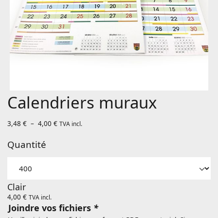
Calendriers muraux
Plage
3,48
€
–
4,00
€
TVA incl.
de
prix :
3,48 €
Quantité
à
4,00 €
Clair
4,00
€
TVA incl.
Joindre vos fichiers
*