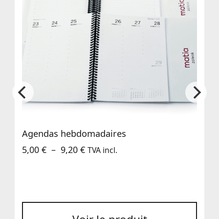
Agendas hebdomadaires
Plage
5,00
€
–
9,20
€
TVA incl.
de
prix :
5,00 €
à