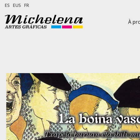
ES
EUS
FR
À pr