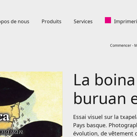
opos de nous
Produits
Services
Imprimeri
Commencer
-
M
La boina
buruan e
Essai visuel sur la txape
Pays basque. Photographi
évolution, de vêtement 