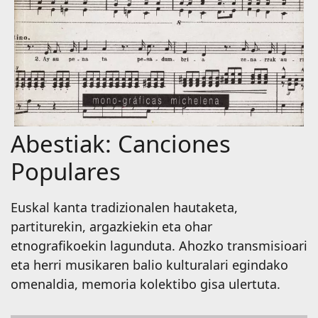
Abestiak: Canciones
Populares
Euskal kanta tradizionalen hautaketa,
partiturekin, argazkiekin eta ohar
etnografikoekin lagunduta. Ahozko transmisioari
eta herri musikaren balio kulturalari egindako
omenaldia, memoria kolektibo gisa ulertuta.