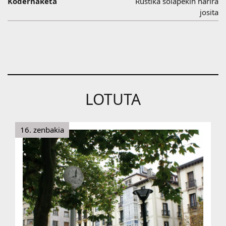
Kodernaketa
Rustika solapekin harira
josita
LOTUTA
16. zenbakia