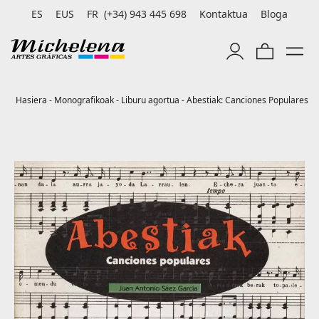
ES
EUS
FR
(+34) 943 445 698
Kontaktua
Bloga
Hasiera
-
Monografikoak
-
Liburu agortua
-
Abestiak: Canciones Populares