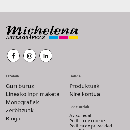
Estekak
Denda
Guri buruz
Produktuak
Lineako inprimaketa
Nire kontua
Monografiak
Lege-orriak
Zerbitzuak
Aviso legal
Bloga
Política de cookies
Política de privacidad