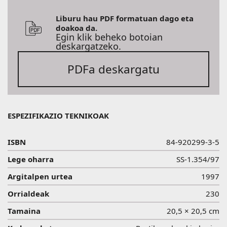
Liburu hau PDF formatuan dago eta
doakoa da.
Egin klik beheko botoian
deskargatzeko.
PDFa deskargatu
ESPEZIFIKAZIO TEKNIKOAK
ISBN
84-920299-3-5
Lege oharra
SS-1.354/97
Argitalpen urtea
1997
Orrialdeak
230
Tamaina
20,5 × 20,5 cm